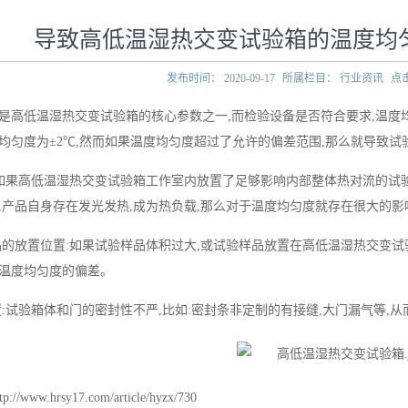
导致高低温湿热交变试验箱的温度均
发布时间：
2020-09-17
所属栏目：
行业资讯
点
是
高低温湿热交变试验箱
的核心参数之一,而检验设备是否符合要求,温
均匀度为±2℃,然而如果温度均匀度超过了允许的偏差范围,那么就导致试
如果
高低温湿热交变试验箱
工作室内放置了足够影响内部整体热对流的试验
品,产品自身存在发光发热,成为热负载,那么对于温度均匀度就存在很大的影
品的放置位置:如果试验样品体积过大,或试验样品放置在
高低温湿热交变试
温度均匀度的偏差。
置:试验箱体和门的密封性不严,比如:密封条非定制的有接缝,大门漏气等,
//www.hrsy17.com/article/hyzx/730